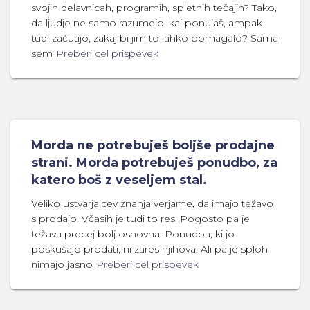
svojih delavnicah, programih, spletnih tečajih? Tako,
da ljudje ne samo razumejo, kaj ponujaš, ampak
tudi začutijo, zakaj bi jim to lahko pomagalo? Sama
sem
Preberi cel prispevek
Morda ne potrebuješ boljše prodajne
strani. Morda potrebuješ ponudbo, za
katero boš z veseljem stal.
Veliko ustvarjalcev znanja verjame, da imajo težavo
s prodajo. Včasih je tudi to res. Pogosto pa je
težava precej bolj osnovna. Ponudba, ki jo
poskušajo prodati, ni zares njihova. Ali pa je sploh
nimajo jasno
Preberi cel prispevek