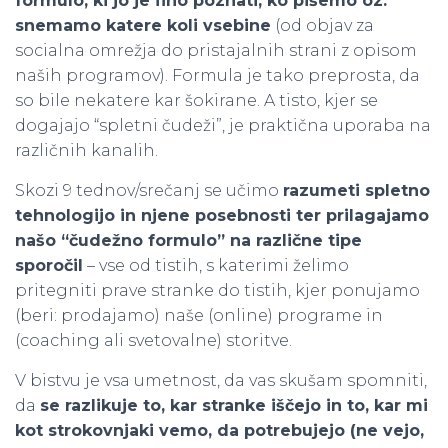
formulo, ki jo je fino poznati, ko pišemo oz.
snemamo katere koli vsebine
(od objav za
socialna omrežja do pristajalnih strani z opisom
naših programov). Formula je tako preprosta, da
so bile nekatere kar šokirane. A tisto, kjer se
dogajajo “spletni čudeži”, je praktična uporaba na
različnih kanalih.
Skozi 9 tednov/srečanj se učimo
razumeti spletno
tehnologijo in njene posebnosti ter prilagajamo
našo “čudežno formulo” na različne tipe
sporočil
– vse od tistih, s katerimi želimo
pritegniti prave stranke do tistih, kjer ponujamo
(beri: prodajamo) naše (online) programe in
(coaching ali svetovalne) storitve.
V bistvu je vsa umetnost, da vas skušam spomniti,
da
se razlikuje to, kar stranke iščejo in to, kar mi
kot strokovnjaki vemo, da potrebujejo (ne vejo,