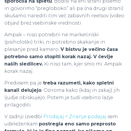
sporočila na spletu
. Bodisi na eni strani pišemo
in govorimo “pregloboko” ali pa (na drugi strani)
skušamo narediti čim več zabavnih reelsov (video
objav) brez vsebinske vrednosti.
Ampak – niso potrebni ne marketinški
(psihološki) triki, ni potrebno skakanje in
plesanje pred kamero.
V bistvu je večino časa
potrebno samo stopiti korak nazaj. V čevlje
naših sledilcev.
Ki niso tam, kjer smo mi. Ampak
korak nazaj.
Predvsem pa je
treba razumeti, kako spletni
kanali delujejo
. Oziroma kako (kdaj in zakaj) jih
ljudje obiskujejo. Potem je tudi vsebino lažje
prilagoditi.
V zadnji izvedbi
Prodajaj = Znanje podajaj
sem
udeleženkam
postregla eno samo preprosto