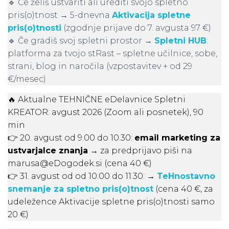
🔹 Če želiš ustvariti ali urediti svojo spletno
pris(o)tnost → 5-dnevna
Aktivacija spletne
pris(o)tnosti
(zgodnje prijave do 7. avgusta 97 €)
🔹 Če gradiš svoj spletni prostor →
Spletni HUB
:
platforma za tvojo stRast – spletne učilnice, sobe,
strani, blog in naročila (vzpostavitev + od 29
€/mesec)
🔥 Aktualne TEHNIČNE eDelavnice Spletni
KREATOR: avgust 2026 (Zoom ali posnetek), 90
min
👉 20. avgust od 9.00 do 10.30:
email marketing za
ustvarjalce znanja
→ za predprijavo piši na
marusa@eDogodek.si (cena 40 €)
👉 31. avgust od od 10.00 do 11.30: →
TeHnostavno
snemanje za spletno pris(o)tnost
(cena 40 €, za
udeležence Aktivacije spletne pris(o)tnosti samo
20 €)