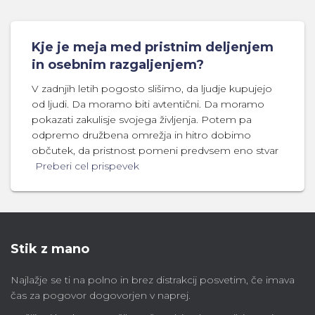
Kje je meja med pristnim deljenjem
in osebnim razgaljenjem?
V zadnjih letih pogosto slišimo, da ljudje kupujejo
od ljudi. Da moramo biti avtentični. Da moramo
pokazati zakulisje svojega življenja. Potem pa
odpremo družbena omrežja in hitro dobimo
občutek, da pristnost pomeni predvsem eno stvar
Preberi cel prispevek
Stik z mano
Najlažje se ti na polno in brez distrakcij posvetim, če imava
čas za pogovor dogovorjen v naprej.