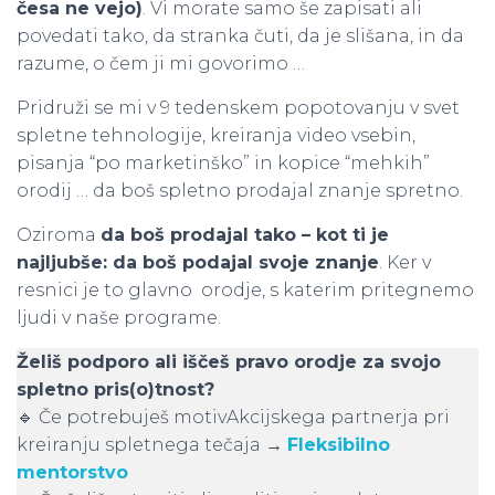
česa ne vejo)
. Vi morate samo še zapisati ali
povedati tako, da stranka čuti, da je slišana, in da
razume, o čem ji mi govorimo …
Pridruži se mi v 9 tedenskem popotovanju v svet
spletne tehnologije, kreiranja video vsebin,
pisanja “po marketinško” in kopice “mehkih”
orodij … da boš spletno prodajal znanje spretno.
Oziroma
da boš prodajal tako – kot ti je
najljubše: da boš podajal svoje znanje
. Ker v
resnici je to glavno orodje, s katerim pritegnemo
ljudi v naše programe.
Želiš podporo ali iščeš pravo orodje za svojo
spletno pris(o)tnost?
🔹 Če potrebuješ motivAkcijskega partnerja pri
kreiranju spletnega tečaja →
Fleksibilno
mentorstvo