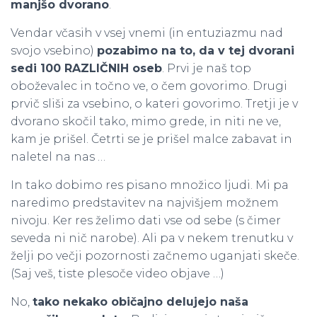
manjšo dvorano
.
Vendar včasih v vsej vnemi (in entuziazmu nad
svojo vsebino)
pozabimo na to, da v tej dvorani
sedi 100 RAZLIČNIH oseb
. Prvi je naš top
oboževalec in točno ve, o čem govorimo. Drugi
prvič sliši za vsebino, o kateri govorimo. Tretji je v
dvorano skočil tako, mimo grede, in niti ne ve,
kam je prišel. Četrti se je prišel malce zabavat in
naletel na nas …
In tako dobimo res pisano množico ljudi. Mi pa
naredimo predstavitev na najvišjem možnem
nivoju. Ker res želimo dati vse od sebe (s čimer
seveda ni nič narobe). Ali pa v nekem trenutku v
želji po večji pozornosti začnemo uganjati skeče.
(Saj veš, tiste plesoče video objave …)
No,
tako nekako običajno delujejo naša