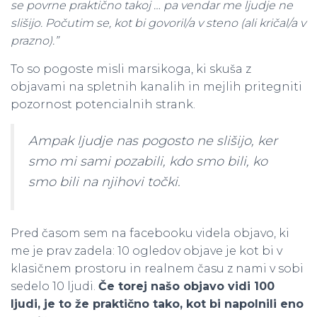
se povrne praktično takoj … pa vendar me ljudje ne
slišijo. Počutim se, kot bi govoril/a v steno (ali kričal/a v
prazno).”
To so pogoste misli marsikoga, ki skuša z
objavami na spletnih kanalih in mejlih pritegniti
pozornost potencialnih strank.
Ampak ljudje nas pogosto
ne slišijo
, ker
smo mi sami pozabili, kdo smo bili, ko
smo bili na njihovi točki.
Pred časom sem na facebooku videla objavo, ki
me je prav zadela: 10 ogledov objave je kot bi v
klasičnem prostoru in realnem času z nami v sobi
sedelo 10 ljudi.
Če torej našo objavo vidi 100
ljudi, je to že praktično tako, kot bi napolnili eno