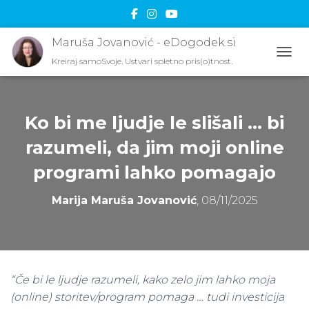
Maruša Jovanović - eDogodek.si
Kreiraj samoSvoje. Ustvari spletno pris(o)tnost.
TOGG
Ko bi me ljudje le slišali … bi
razumeli, da jim moji online
programi lahko pomagajo
Marija Maruša Jovanović
,
08/11/2025
“Če bi le ljudje razumeli, kako zelo jim lahko moja
(online) storitev/program pomaga … tudi investicija