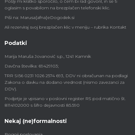
Pošlji mi kratko sporočilo, o čem bi rad govoril, in se ti
oglasim s povabilom na brezplačen telefonski klic.
Piši na: Marusa[afna]eDogodek.si
Ali rezerviraj svoj brezplačen klic v meniju – rubrika Kontakt
Podatki
Marija Maruša Jovanović s.p., 1241 Kamnik
Davčna številka: 69429103;
TRR SI56 0231 1026 2574 693, DDV ni obračunan na podlagi
Zakona o davku na dodano vrednost (nismo zavezanci za
DDV).
Podjetje je vpisano v poslovni register RS pod matično št.
8114102000 s šifro dejavnosti 85.590
Nekaj (ne)formalnosti
Pogoji poslovanja