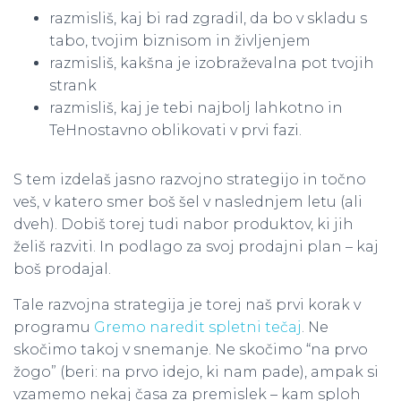
razmisliš, kaj bi rad zgradil, da bo v skladu s
tabo, tvojim biznisom in življenjem
razmisliš, kakšna je izobraževalna pot tvojih
strank
razmisliš, kaj je tebi najbolj lahkotno in
TeHnostavno oblikovati v prvi fazi.
S tem izdelaš jasno razvojno strategijo in točno
veš, v katero smer boš šel v naslednjem letu (ali
dveh). Dobiš torej tudi nabor produktov, ki jih
želiš razviti. In podlago za svoj prodajni plan – kaj
boš prodajal.
Tale razvojna strategija je torej naš prvi korak v
programu
Gremo naredit spletni tečaj
. Ne
skočimo takoj v snemanje. Ne skočimo “na prvo
žogo” (beri: na prvo idejo, ki nam pade), ampak si
vzamemo nekaj časa za premislek – kam sploh