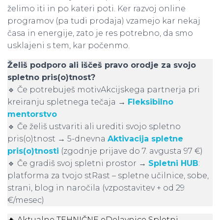
želimo iti in po kateri poti. Ker razvoj online
programov (pa tudi prodaja) vzamejo kar nekaj
časa in energije, zato je res potrebno, da smo
usklajeni s tem, kar počenmo.
Želiš podporo ali iščeš pravo orodje za svojo
spletno pris(o)tnost?
🔹 Če potrebuješ motivAkcijskega partnerja pri
kreiranju spletnega tečaja →
Fleksibilno
mentorstvo
🔹 Če želiš ustvariti ali urediti svojo spletno
pris(o)tnost → 5-dnevna
Aktivacija spletne
pris(o)tnosti
(zgodnje prijave do 7. avgusta 97 €)
🔹 Če gradiš svoj spletni prostor →
Spletni HUB
:
platforma za tvojo stRast – spletne učilnice, sobe,
strani, blog in naročila (vzpostavitev + od 29
€/mesec)
🔥 Aktualne TEHNIČNE eDelavnice Spletni