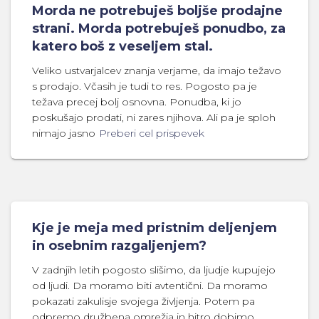
Morda ne potrebuješ boljše prodajne
strani. Morda potrebuješ ponudbo, za
katero boš z veseljem stal.
Veliko ustvarjalcev znanja verjame, da imajo težavo
s prodajo. Včasih je tudi to res. Pogosto pa je
težava precej bolj osnovna. Ponudba, ki jo
poskušajo prodati, ni zares njihova. Ali pa je sploh
nimajo jasno
Preberi cel prispevek
Kje je meja med pristnim deljenjem
in osebnim razgaljenjem?
V zadnjih letih pogosto slišimo, da ljudje kupujejo
od ljudi. Da moramo biti avtentični. Da moramo
pokazati zakulisje svojega življenja. Potem pa
odpremo družbena omrežja in hitro dobimo