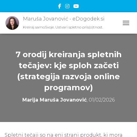
Maruša Jovanović - eDogodek.si
Kreiraj samoSvoje. Ustvari spletno pris(o)tnost.
TOGG
7 orodij kreiranja spletnih
tečajev: kje sploh začeti
(strategija razvoja online
programov)
Marija Maruša Jovanović
,
01/02/2026
Spletni tečaji so na eni strani produkt, ki mora