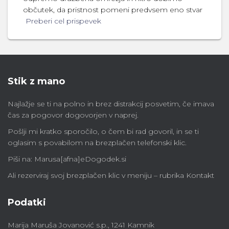
občutek, da pristnost pomeni predvsem eno stvar
Preberi cel prispevek
Stik z mano
Najlažje se ti na polno in brez distrakcij posvetim, če imava
čas za pogovor dogovorjen v naprej.
Pošlji mi kratko sporočilo, o čem bi rad govoril, in se ti
oglasim s povabilom na brezplačen telefonski klic.
Piši na: Marusa[afna]eDogodek.si
Ali rezerviraj svoj brezplačen klic v meniju – rubrika Kontakt
Podatki
Marija Maruša Jovanović s.p., 1241 Kamnik