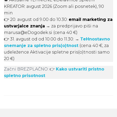
KREATOR: avgust 2026 (Zoom ali posnetek), 90
min
👉 20. avgust od 9.00 do 10.30:
email marketing za
ustvarjalce znanja
→ za predprijavo piši na
marusa@eDogodek.si (cena 40 €)
👉 31. avgust od od 10.00 do 11.30: →
TeHnostavno
snemanje za spletno pris(o)tnost
(cena 40 €, za
udeležence Aktivacije spletne pris(o)tnosti samo
20 €)
Začni BREZPLAČNO: 👉
Kako ustvariti pristno
spletno prisotnost