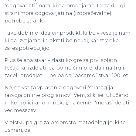
“odgovarjati” nam, ki ga prodajamo. In na drugi
strani mora odgovarjati na (izobraževalne)
potrebe strank.
Tako dobimo idealen produkt, ki bo v veselje nam,
ki ga izvajamo, in hkrati bo nekaj, kar stranke
zares potrebujejo.
Plus
še ena stvar – zlasti ko gre za prvi spletni
tečaj: kaj izdelati, da bomo čim prej dali na trg in
začeli prodajati … ne pa da “pacamo” stvar 100 let.
No, na vsa ta vprašanja odgovori “strategija
razvoja online programov”. Vem, sliši se ful učeno
in komplicirano in nekaj, na čemer “moraš” delati
več mesecev.
V bistvu pa gre za preprosto metodologijo, ki te
usmeri, da